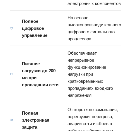
электронных компонентов
На основе
Полное
высокопроизводительного
цифровое
цифрового сигнального
управление
процессора
Обеспечивает
непрерывное
Питание
функционирование
нагрузки до 200
нагрузки при
мс при
кратковременных
пропадании сети
пропаданиях входного
напряжения
От короткого замыкания,
Полная
перегрузки, перегрева,
электронная
аварии сети и сбоев в
защита
работе стабилизатора