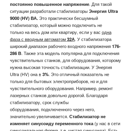
постоянно повышенное напряжение
. Для такой
ситуации разработали стабилизаторы
Энергия
Ultra
9000 (HV) ВА.
Это практически бесшумный
стабилизатор, который можно подключить не
только на весь дом или квартиру, если у вас
одна
фаза с вводным автоматом
32А
. У стабилизатора
широкий диапазон рабочего входного напряжения
176-
286
В
. Также эта модель популярна для подключения
чувствительных станков, для оборудования, которому
нужна высокая точность стабилизации. У Энергия
Ultra (HV) она
±
3%
. Это отличный показатель не
только для бытовых электроприборов, но и для
чувствительного оборудования. Например, ремонт
лазерных станков довольно дорогой. Благодаря
стабилизатору, срок службы
оборудования, подключенного через него,
значительно увеличивается.
Стабилизатор не
изменяет синусоиду переменного тока
(у нас в сети
синусоидальная форма, т.е. чистая синусоида)
. Есть