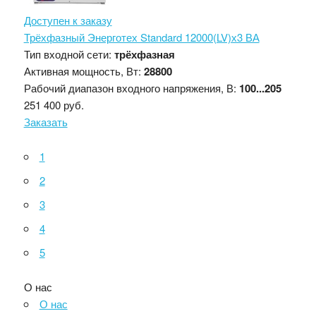
Доступен к заказу
Трёхфазный Энерготех Standard 12000(LV)х3 ВА
Тип входной сети:
трёхфазная
Активная мощность, Вт:
28800
Рабочий диапазон входного напряжения, В:
100...205
251 400 руб.
Заказать
1
2
3
4
5
О нас
О нас