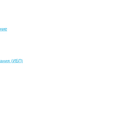
ние
тания (ИБП)