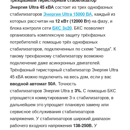
Трёхфазный тиристорный стабилизатор
Энергия Ultra 45 кВА
состоит из трех однофазных
стабилизаторов
Энергия Ultra 15000 ВА
, каждый из
которых рассчитан на
12 кВт (12000 Вт)
на фазу, и
блока контроля сети
БКС 3х20
. БКС позволяет
организовать комплексную защиту трёхфазных
потребителей с помощью трёх однофазных
стабилизаторов, подключенных по схеме "звезда". К
такому трехфазному стабилизатору возможно
подключение даже асинхронных двигателей.
Трёхфазный тиристорный стабилизатор Энергия Ultra
45 кВА можно подключить на весь дом, если у вас
вводной автомат 50А
. Точность
стабилизаторов Энергия
Ultra
±
3%.
С помощью БКС
упрощается коммутирование 3-х стабилизаторов, в
дальнейшем это упрощает плановую замену или
сервисное обслуживания стабилизаторов
напряжения. У стабилизаторов широкий диапазон
рабочего входного напряжения
138-250В.
У