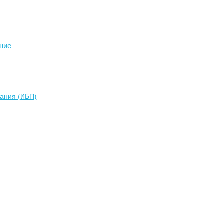
ние
тания (ИБП)